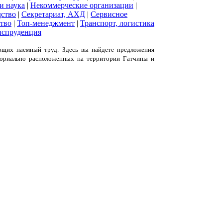
и наука
|
Некоммерческие организации
|
ство
|
Секретариат, АХД
|
Сервисное
тво
|
Топ-менеджмент
|
Транспорт, логистика
спруденция
ающих наемный труд.
Здесь вы найдете предложения
ториально расположенных на территории Гатчины и