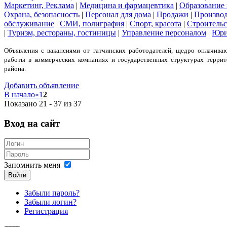
Маркетинг, Реклама
|
Медицина и фармацевтика
|
Образование 
Охрана, безопасность
|
Персонал для дома
|
Продажи
|
Производ
обслуживание
|
СМИ, полиграфия
|
Спорт, красота
|
Строительс
|
Туризм, рестораны, гостиницы
|
Управление персоналом
|
Юри
Объявления с вакансиями от гатчинских работодателей, щедро оплачив
работы в коммерческих компаниях и государственных структурах терри
района.
Добавить объявление
В начало
«
1
2
Показано 21 - 37 из 37
Вход на сайт
Запомнить меня
Войти
Забыли пароль?
Забыли логин?
Регистрация