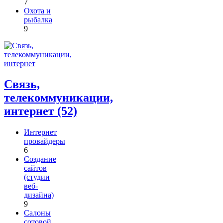
7
Охота и
рыбалка
9
Связь,
телекоммуникации,
интернет (52)
Интернет
провайдеры
6
Создание
сайтов
(студии
веб-
дизайна)
9
Салоны
сотовой