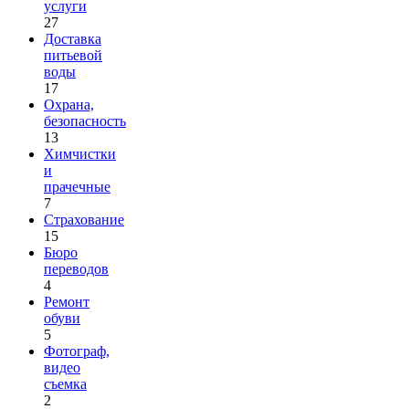
услуги
27
Доставка
питьевой
воды
17
Охрана,
безопасность
13
Химчистки
и
прачечные
7
Страхование
15
Бюро
переводов
4
Ремонт
обуви
5
Фотограф,
видео
съемка
2