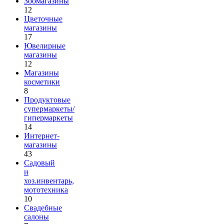
Зоомагазины
12
Цветочные
магазины
17
Ювелирные
магазины
12
Магазины
косметики
8
Продуктовые
супермаркеты/
гипермаркеты
14
Интернет-
магазины
43
Садовый
и
хоз.инвентарь,
мототехника
10
Свадебные
салоны