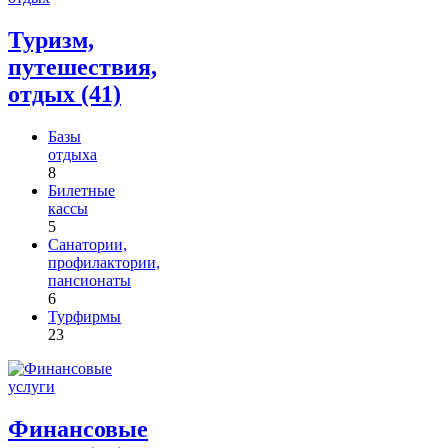
Туризм,
путешествия,
отдых (41)
Базы
отдыха
8
Билетные
кассы
5
Санатории,
профилактории,
пансионаты
6
Турфирмы
23
Финансовые