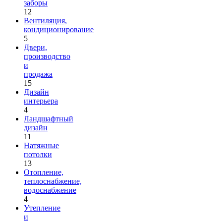
заборы
12
Вентиляция,
кондиционирование
5
Двери,
производство
и
продажа
15
Дизайн
интерьера
4
Ландшафтный
дизайн
11
Натяжные
потолки
13
Отопление,
теплоснабжение,
водоснабжение
4
Утепление
и