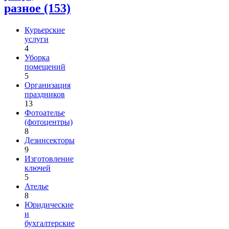
разное (153)
Курьерские
услуги
4
Уборка
помещений
5
Организация
праздников
13
Фотоателье
(фотоцентры)
8
Дезинсекторы
9
Изготовление
ключей
5
Ателье
8
Юридические
и
бухгалтерские