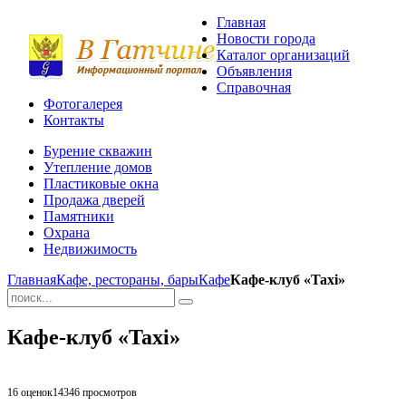
Главная
Новости города
Каталог организаций
Объявления
Справочная
Фотогалерея
Контакты
Бурение скважин
Утепление домов
Пластиковые окна
Продажа дверей
Памятники
Охрана
Недвижимость
Главная
Кафе, рестораны, бары
Кафе
Кафе-клуб «Taxi»
Кафе-клуб «Taxi»
16 оценок
14346
просмотров