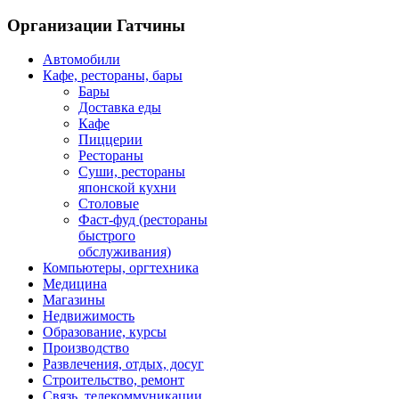
Организации Гатчины
Автомобили
Кафе, рестораны, бары
Бары
Доставка еды
Кафе
Пиццерии
Рестораны
Суши, рестораны
японской кухни
Столовые
Фаст-фуд (рестораны
быстрого
обслуживания)
Компьютеры, оргтехника
Медицина
Магазины
Недвижимость
Образование, курсы
Производство
Развлечения, отдых, досуг
Строительство, ремонт
Связь, телекоммуникации,