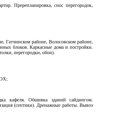
ртир. Пререпланировка, снос перегородок,
м2
не, Гатчинском районе, Волосовском районе,
онных блоков. Каркасные дома и постройки.
олки, перегородки, обои).
LOX;
адка кафеля. Обшивка зданий сайдингом.
изация (септики). Дренажные работы. Вывоз