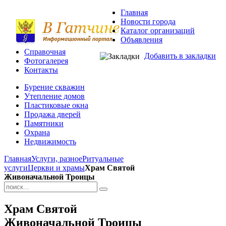
Главная
Новости города
Каталог организаций
Объявления
Справочная
Добавить в закладки
Фотогалерея
Контакты
Бурение скважин
Утепление домов
Пластиковые окна
Продажа дверей
Памятники
Охрана
Недвижимость
Главная
Услуги, разное
Ритуальные
услуги
Церкви и храмы
Храм Святой
Живоначальной Троицы
Храм Святой
Живоначальной Троицы