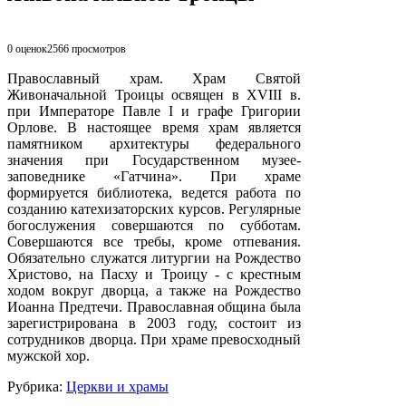
0 оценок
2566
просмотров
Православный храм. Храм Святой
Живоначальной Троицы освящен в XVIII в.
при Императоре Павле I и графе Григории
Орлове. В настоящее время храм является
памятником архитектуры федерального
значения при Государственном музее-
заповеднике «Гатчина». При храме
формируется библиотека, ведется работа по
созданию катехизаторских курсов. Регулярные
богослужения совершаются по субботам.
Совершаются все требы, кроме отпевания.
Обязательно служатся литургии на Рождество
Христово, на Пасху и Троицу - с крестным
ходом вокруг дворца, а также на Рождество
Иоанна Предтечи. Православная община была
зарегистрирована в 2003 году, состоит из
сотрудников дворца. При храме превосходный
мужской хор.
Рубрика:
Церкви и храмы