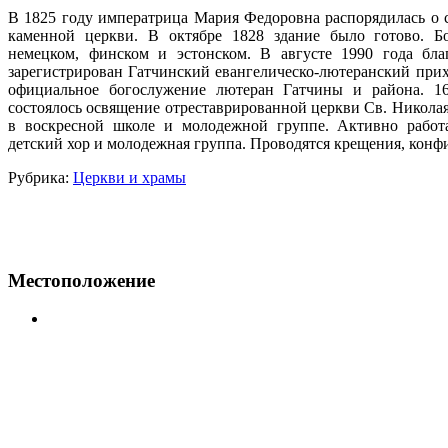
В 1825 году императрица Мария Федоровна распорядилась о 
каменной церкви. В октябре 1828 здание было готово. Б
немецком, финском и эстонском. В августе 1990 года бл
зарегистрирован Гатчинский евангелическо-лютеранский прихо
официальное богослужение лютеран Гатчины и района. 1
состоялось освящение отреставрированной церкви Св. Николая
в воскресной школе и молодежной группе. Активно работа
детский хор и молодежная группа. Проводятся крещения, кон
Рубрика:
Церкви и храмы
Местоположение