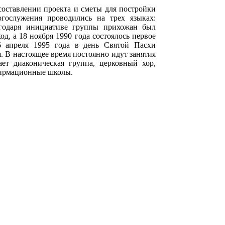
составлении проекта и сметы для постройки
огослужения проводились на трех языках:
агодаря инициативе группы прихожан был
д, а 18 ноября 1990 года состоялось первое
6 апреля 1995 года в день Святой Пасхи
. В настоящее время постоянно идут занятия
ет диаконическая группа, церковный хор,
фирмационные школы.