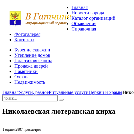
Главная
Новости города
Каталог организаций
Объявления
Справочная
Фотогалерея
Контакты
Бурение скважин
Утепление домов
Пластиковые окна
Продажа дверей
Памятники
Охрана
Недвижимость
Главная
Услуги, разное
Ритуальные услуги
Церкви и храмы
Нико
Николаевская лютеранская кирха
1 оценок
2807
просмотров