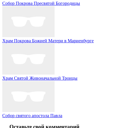
Собор Покрова Пресвятой Богородицы
Храм Покрова Божией Матери в Мариенбурге
Храм Святой Живоначальной Троицы
Собор святого апостола Павла
Оставьте свой комментарий