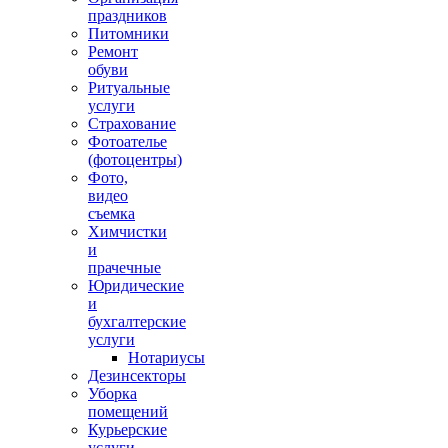
праздников
Питомники
Ремонт
обуви
Ритуальные
услуги
Страхование
Фотоателье
(фотоцентры)
Фото,
видео
съемка
Химчистки
и
прачечные
Юридические
и
бухгалтерские
услуги
Нотариусы
Дезинсекторы
Уборка
помещений
Курьерские
услуги