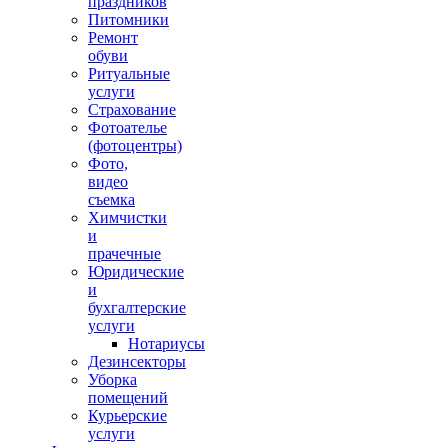
праздников
Питомники
Ремонт
обуви
Ритуальные
услуги
Страхование
Фотоателье
(фотоцентры)
Фото,
видео
съемка
Химчистки
и
прачечные
Юридические
и
бухгалтерские
услуги
Нотариусы
Дезинсекторы
Уборка
помещений
Курьерские
услуги