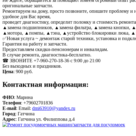
Не ждите, обращайтесь за помощью! Имеем огромный опыт ра
оригинальные запчасти.
Ремонтируем на дому, просто позвоните, опишите проблему и н
удобное для Вас время,
проведет диагностику, определит поломку и стоимость ремонта
▲зaменa подшипникoв, ▲замена фильтра, ▲замена кнопки, 
▲мотора, ▲помпы, ▲тэна, ▲устройство блокировки люка, ▲щ
✅Новая услуга ~ демонтаж старой техники, установка и подкл
Гарантия на работу и запчасти.
Предоставляем скидки-пенсионерам и инвалидам.
В случае ремонта, диагностика-бесплатно.
☎ ЗВОНИТЕ +7-960-270-18-36 с 9:00 до 21:00
Без выходных и праздников.
Цена
:
900 руб.
Контактная информация:
ФИО
: Марина
Телефон
: +79602701836
E-mail
: Email:
dmi63910@yandex.ru
Город
: Гатчина
Адрес
: Гатчина ул. Филиппова д.4