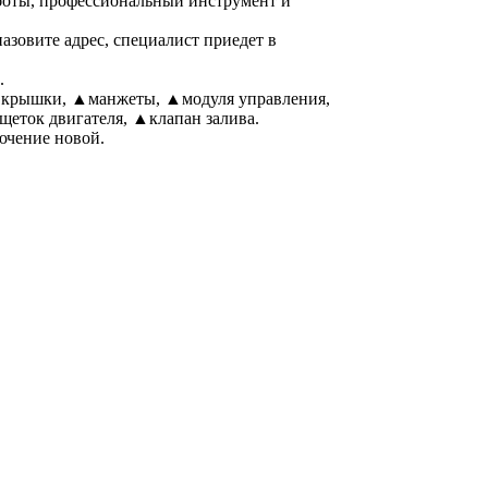
боты, профессиональный инструмент и
азовите адрес, специалист приедет в
.
▲крышки, ▲манжеты, ▲модуля управления,
еток двигателя, ▲клапан залива.
ючение новой.