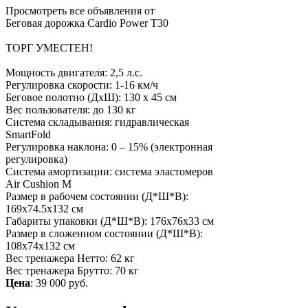
Просмотреть все объявления от
Беговая дорожка Cardio Power T30
ТОРГ УМЕСТЕН!
Мощность двигателя: 2,5 л.с.
Регулировка скорости: 1-16 км/ч
Беговое полотно (ДхШ): 130 х 45 см
Вес пользователя: до 130 кг
Система складывания: гидравлическая
SmartFold
Регулировка наклона: 0 – 15% (электронная
регулировка)
Система амортизации: система эластомеров
Air Cushion M
Размер в рабочем состоянии (Д*Ш*В):
169x74.5x132 см
Габариты упаковки (Д*Ш*В): 176х76х33 см
Размер в сложенном состоянии (Д*Ш*В):
108x74x132 см
Вес тренажера Нетто: 62 кг
Вес тренажера Брутто: 70 кг
Цена
:
39 000 руб.