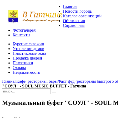
Главная
Новости города
Каталог организаций
Объявления
Справочная
Фотогалерея
Контакты
Бурение скважин
Утепление домов
Пластиковые окна
Продажа дверей
Памятники
Охрана
Недвижимость
Главная
Кафе, рестораны, бары
Фаст-фуд (рестораны быстрого 
"СОУЛ" - SOUL MUSIC BUFFET - Гатчина
Музыкальный буфет "СОУЛ" - SOUL M