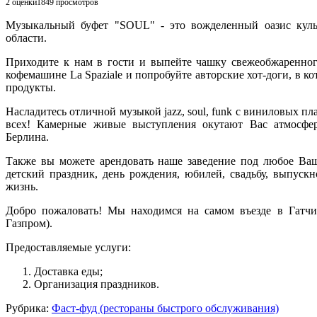
2 оценки
1849
просмотров
Музыкальный буфет "SOUL" - это вожделенный оазис куль
области.
Приходите к нам в гости и выпейте чашку свежеобжаренног
кофемашине La Spaziale и попробуйте авторские хот-доги, в 
продукты.
Насладитесь отличной музыкой jazz, soul, funk с виниловых пл
всех! Камерные живые выступления окутают Вас атмосфе
Берлина.
Также вы можете арендовать наше заведение под любое Ваш
детский праздник, день рождения, юбилей, свадьбу, выпуск
жизнь.
Добро пожаловать! Мы находимся на самом въезде в Гатч
Газпром).
Предоставляемые услуги:
Доставка еды;
Организация праздников.
Рубрика:
Фаст-фуд (рестораны быстрого обслуживания)