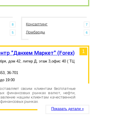
Консалтинг
8
7
Ломбарды
5
6
1
нтр "Данхем Маркет" (Forex)
ября, дом 42, литер Д, этаж 3,офис 40 ( ТЦ
653, 36-701
 до 19:00
доставляет своим клиентам бесплатные
вых финансовых рынках валют, нефти,
ставление нашим клиентам качественной
 финансовых рынках.
Показать детали »