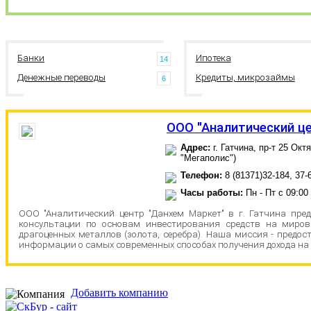
Банки
Ипотека
14
Денежные переводы
Кредиты, микрозаймы
6
ООО "Аналитический це
Адрес:
г. Гатчина, пр-т 25 Окт
"Мегаполис")
Телефон:
8 (81371)32-184, 37-
Часы работы:
Пн - Пт с 09:00
ООО "Аналитический центр "Данхем Маркет" в г. Гатчина пре
консультации по основам инвестирования средств на миро
драгоценных металлов (золота, серебра). Наша миссия - предо
информации о самых современных способах получения дохода на
Добавить компанию