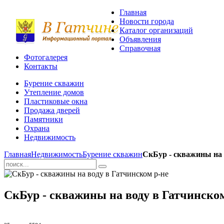
Главная
Новости города
Каталог организаций
Объявления
Справочная
Фотогалерея
Контакты
Бурение скважин
Утепление домов
Пластиковые окна
Продажа дверей
Памятники
Охрана
Недвижимость
Главная
Недвижимость
Бурение скважин
СкБур - скважины на 
СкБур - скважины на воду в Гатчинском