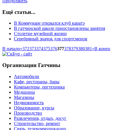
Продолжить
Ещё статьи...
В Коммунаре открылся клуб каратэ
В гатчинской школе приостановлены занятия
Столетие музейной жизни
Серебряный значок для спортсменов
В начало
«
372
373
374
375
376
377
378
379
380
381
»
В конец
Организации Гатчины
Автомобили
Кафе, рестораны, бары
Компьютеры, оргтехника
Медицина
Магазины
Недвижимость
Образование, курсы
Производство
Развлечения, отдых, досуг
Строительство, ремонт
Связь, телекоммуникации,