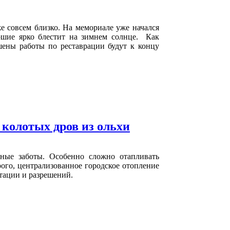
 совсем близко. На мемориале уже начался
ршие ярко блестит на зимнем солнце. Как
шены работы по реставрации будут к концу
колотых дров из ольхи
ьные заботы. Особенно сложно отапливать
ого, централизованное городское отопление
нтации и разрешений.