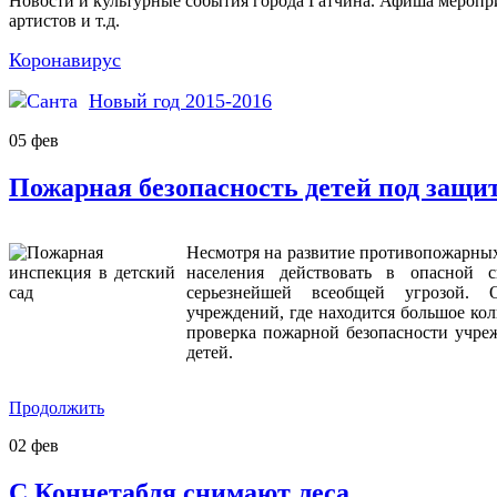
Новости и культурные события города Гатчина. Афиша меропр
артистов и т.д.
Коронавирус
Новый год 2015-2016
05
фев
Пожарная безопасность детей под защи
Несмотря на развитие противопожарных
населения действовать в опасной 
серьезнейшей всеобщей угрозой. О
учреждений, где находится большое кол
проверка пожарной безопасности учреж
детей.
Продолжить
02
фев
С Коннетабля снимают леса