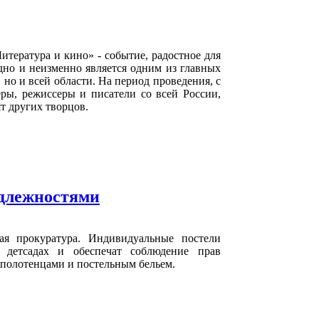
итература и кино» - событие, радостное для
но и неизменно является одним из главных
 но и всей области. На период проведения, с
еры, режиссеры и писатели со всей России,
т других творцов.
адлежностями
ая прокуратура. Индивидуальные постели
 детсадах и обеспечат соблюдение прав
 полотенцами и постельным бельем.