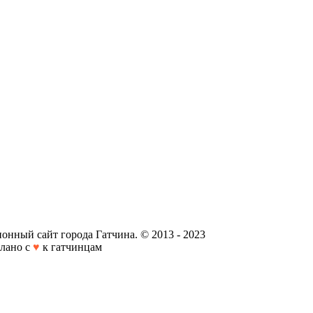
онный сайт города Гатчина. © 2013 - 2023
лано с
♥
к гатчинцам