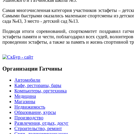
Ушинского и Гатчинская школа №5.
Самая многочисленная категория участников эстафеты – детски
Самыми быстрыми оказались маленькие спортсмены из детского
сада №43, 3 место - детский сад №13.
Подводя итоги соревнований, спорткомитет поздравил гат
эстафеты памяти и чести, поблагодарил всех судей, волонтеро
проведении эстафеты, а также за память и жизнь спортивной т
Организации Гатчины
Автомобили
Кафе, рестораны, бары
Компьютеры, оргтехника
Медицина
Магазины
Недвижимость
Образование, курсы
Производство
Развлечения, отдых, досуг
Строительство, ремонт
Связь, телекоммуникации,