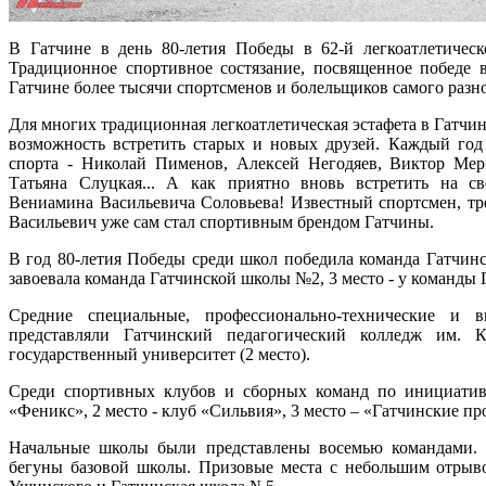
В Гатчине в день 80-летия Победы в 62-й легкоатлетическ
Традиционное спортивное состязание, посвященное победе 
Гатчине более тысячи спортсменов и болельщиков самого разно
Для многих традиционная легкоатлетическая эстафета в Гатчин
возможность встретить старых и новых друзей. Каждый год
спорта - Николай Пименов, Алексей Негодяев, Виктор Ме
Татьяна Слуцкая... А как приятно вновь встретить на с
Вениамина Васильевича Соловьева! Известный спортсмен, тр
Васильевич уже сам стал спортивным брендом Гатчины.
В год 80-летия Победы среди школ победила команда Гатчинс
завоевала команда Гатчинской школы №2, 3 место - у команды 
Средние специальные, профессионально-технические и 
представляли Гатчинский педагогический колледж им. 
государственный университет (2 место).
Среди спортивных клубов и сборных команд по инициативе
«Феникс», 2 место - клуб «Сильвия», 3 место – «Гатчинские пр
Начальные школы были представлены восемью командами.
бегуны базовой школы. Призовые места с небольшим отрыво