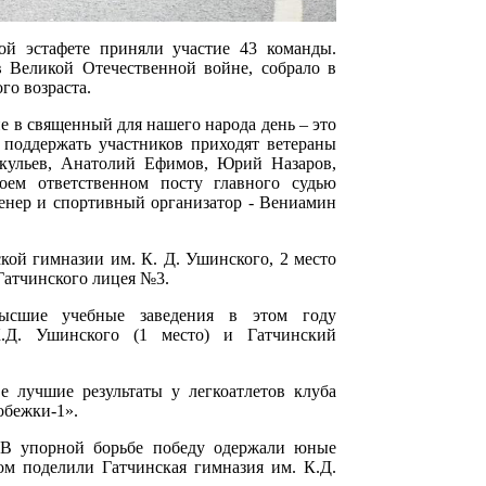
ой эстафете приняли участие 43 команды.
в Великой Отечественной войне, собрало в
го возраста.
е в священный для нашего народа день – это
 поддержать участников приходят ветераны
ркульев, Анатолий Ефимов, Юрий Назаров,
воем ответственном посту главного судью
енер и спортивный организатор - Вениамин
кой гимназии им. К. Д. Ушинского, 2 место
Гатчинского лицея №3.
высшие учебные заведения в этом году
К.Д. Ушинского (1 место) и Гатчинский
 лучшие результаты у легкоатлетов клуба
обежки-1».
 В упорной борьбе победу одержали юные
м поделили Гатчинская гимназия им. К.Д.