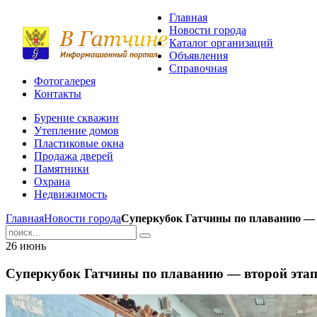
Главная
Новости города
Каталог организаций
Объявления
Справочная
Фотогалерея
Контакты
Бурение скважин
Утепление домов
Пластиковые окна
Продажа дверей
Памятники
Охрана
Недвижимость
Главная
Новости города
Суперкубок Гатчины по плаванию — 
26
июнь
Суперкубок Гатчины по плаванию — второй эта