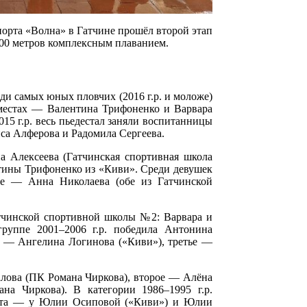
порта «Волна» в Гатчине прошёл второй этап
00 метров комплексным плаванием.
ди самых юных пловчих (2016 г.р. и моложе)
местах — Валентина Трифоненко и Варвара
5 г.р. весь пьедестал заняли воспитанницы
са Алферова и Радомила Сергеева.
на Алексеева (Гатчинская спортивная школа
тины Трифоненко из «Киви». Среди девушек
рое — Анна Николаева (обе из Гатчинской
Гатчинской спортивной школы №2: Варвара и
группе 2001–2006 г.р. победила Антонина
о — Ангелина Логинова («Киви»), третье —
алова (ПК Романа Чиркова), второе — Алёна
а Чиркова). В категории 1986–1995 г.р.
места — у Юлии Осиповой («Киви») и Юлии