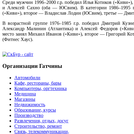
Среди мужчин 1996–2000 г.р. победил Илья Котиков («Киви»), 
и Алексей Сахно (оба — ЮСвим). В категории 1986–1995 г.
(«Киви»), второе — Владислав Лодин (ЮСвим), третье — Дмит
В возрастной группе 1976–1985 г.р. победил Дмитрий Кузне
Александр Малинин (Атлантика) и Алексей Федоров («Киви»
место занял Михаил Иванов («Киви»), второе — Григорий Кот
(Фитнес Хаус).
Организации Гатчины
Автомобили
Кафе, рестораны, бары
Компьютеры, оргтехника
Медицина
Магазины
Недвижимость
Образование, курсы
Производство
Развлечения, отдых, досуг
Строительство, ремонт
Связь, телекоммуникации,