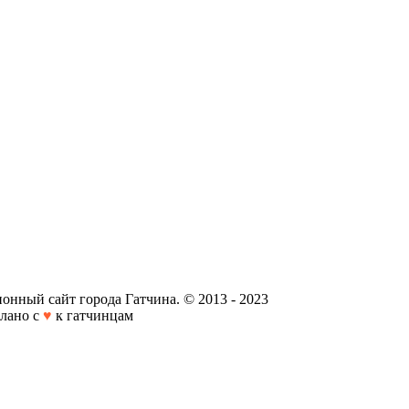
онный сайт города Гатчина. © 2013 - 2023
лано с
♥
к гатчинцам