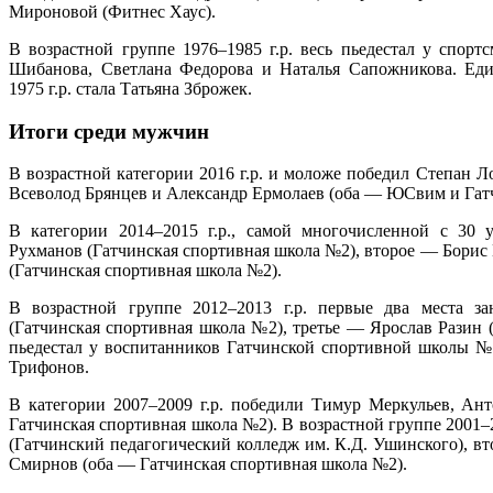
Мироновой (Фитнес Хаус).
В возрастной группе 1976–1985 г.р. весь пьедестал у спор
Шибанова, Светлана Федорова и Наталья Сапожникова. Еди
1975 г.р. стала Татьяна Зброжек.
Итоги среди мужчин
В возрастной категории 2016 г.р. и моложе победил Степан Л
Всеволод Брянцев и Александр Ермолаев (оба — ЮСвим и Гат
В категории 2014–2015 г.р., самой многочисленной с 30 
Рухманов (Гатчинская спортивная школа №2), второе — Бори
(Гатчинская спортивная школа №2).
В возрастной группе 2012–2013 г.р. первые два места 
(Гатчинская спортивная школа №2), третье — Ярослав Разин (
пьедестал у воспитанников Гатчинской спортивной школы №
Трифонов.
В категории 2007–2009 г.р. победили Тимур Меркульев, А
Гатчинская спортивная школа №2). В возрастной группе 2001–2
(Гатчинский педагогический колледж им. К.Д. Ушинского), 
Смирнов (оба — Гатчинская спортивная школа №2).