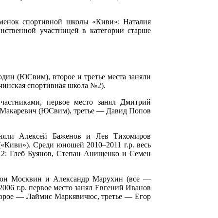
тсменок спортивной школы «Киви»: Наталия
нственной участницей в категории старше
один (ЮСвим), второе и третье места заняли
чинская спортивная школа №2).
участниками, первое место занял Дмитрий
с Макаревич (ЮСвим), третье — Давид Попов
заняли Алексей Баженов и Лев Тихомиров
«Киви»). Среди юношей 2010–2011 г.р. весь
2: Глеб Буянов, Степан Анищенко и Семен
нтон Москвин и Александр Марухин (все —
006 г.р. первое место занял Евгений Иванов
второе — Лаймис Маркявичюс, третье — Егор