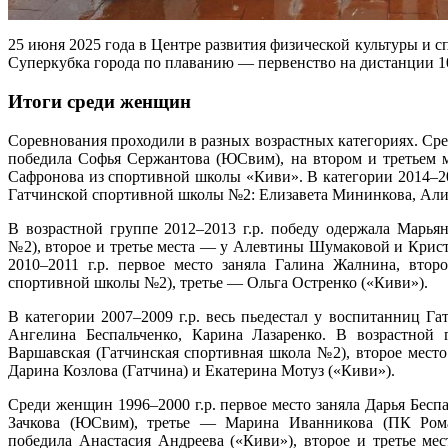
25 июня 2025 года в Центре развития физической культуры и с
Суперкубка города по плаванию — первенство на дистанции 1
Итоги среди женщин
Соревнования проходили в разных возрастных категориях. Сре
победила Софья Сержантова (ЮСвим), на втором и третьем 
Сафронова из спортивной школы «Киви». В категории 2014–201
Гатчинской спортивной школы №2: Елизавета Мининкова, Али
В возрастной группе 2012–2013 г.р. победу одержала Марья
№2), второе и третье места — у Алевтины Шумаковой и Крис
2010–2011 г.р. первое место заняла Галина Жалнина, вто
спортивной школы №2), третье — Ольга Остренко («Киви»).
В категории 2007–2009 г.р. весь пьедестал у воспитанниц 
Ангелина Беспальченко, Карина Лазаренко. В возрастной 
Варшавская (Гатчинская спортивная школа №2), второе мест
Дарина Козлова (Гатчина) и Екатерина Мотуз («Киви»).
Среди женщин 1996–2000 г.р. первое место заняла Дарья Бесп
Зачкова (ЮСвим), третье — Марина Иванникова (ПК Роман
победила Анастасия Андреева («Киви»), второе и третье 