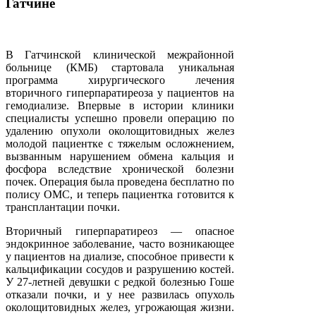
Гатчине
В Гатчинской клинической межрайонной
больнице (КМБ) стартовала уникальная
программа хирургического лечения
вторичного гиперпаратиреоза у пациентов на
гемодиализе. Впервые в истории клиники
специалисты успешно провели операцию по
удалению опухоли околощитовидных желез
молодой пациентке с тяжелым осложнением,
вызванным нарушением обмена кальция и
фосфора вследствие хронической болезни
почек. Операция была проведена бесплатно по
полису ОМС, и теперь пациентка готовится к
трансплантации почки.
Вторичный гиперпаратиреоз — опасное
эндокринное заболевание, часто возникающее
у пациентов на диализе, способное привести к
кальцификации сосудов и разрушению костей.
У 27-летней девушки с редкой болезнью Гоше
отказали почки, и у нее развилась опухоль
околощитовидных желез, угрожающая жизни.