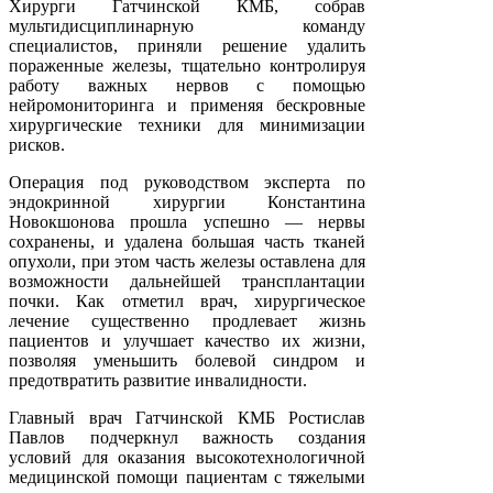
Хирурги Гатчинской КМБ, собрав
мультидисциплинарную команду
специалистов, приняли решение удалить
пораженные железы, тщательно контролируя
работу важных нервов с помощью
нейромониторинга и применяя бескровные
хирургические техники для минимизации
рисков.
Операция под руководством эксперта по
эндокринной хирургии Константина
Новокшонова прошла успешно — нервы
сохранены, и удалена большая часть тканей
опухоли, при этом часть железы оставлена для
возможности дальнейшей трансплантации
почки. Как отметил врач, хирургическое
лечение существенно продлевает жизнь
пациентов и улучшает качество их жизни,
позволяя уменьшить болевой синдром и
предотвратить развитие инвалидности.
Главный врач Гатчинской КМБ Ростислав
Павлов подчеркнул важность создания
условий для оказания высокотехнологичной
медицинской помощи пациентам с тяжелыми