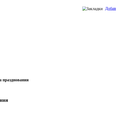
Добав
ма празднования
ания