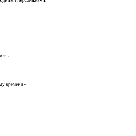
огодними персонажами.
изы.
му времени»