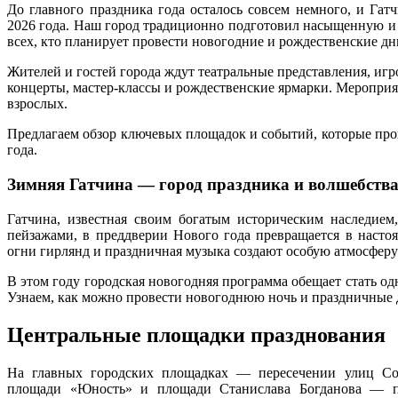
До главного праздника года осталось совсем немного, и Гат
2026 года. Наш город традиционно подготовил насыщенную и
всех, кто планирует провести новогодние и рождественские дн
Жителей и гостей города ждут театральные представления, иг
концерты, мастер-классы и рождественские ярмарки. Мероприят
взрослых.
Предлагаем обзор ключевых площадок и событий, которые пройд
года.
Зимняя Гатчина — город праздника и волшебств
Гатчина, известная своим богатым историческим наследи
пейзажами, в преддверии Нового года превращается в наст
огни гирлянд и праздничная музыка создают особую атмосферу
В этом году городская новогодняя программа обещает стать од
Узнаем, как можно провести новогоднюю ночь и праздничные 
Центральные площадки празднования
На главных городских площадках — пересечении улиц Со
площади «Юность» и площади Станислава Богданова — п