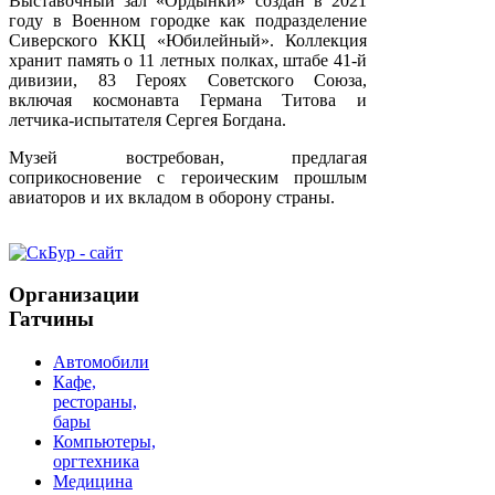
Выставочный зал «Ордынки» создан в 2021
году в Военном городке как подразделение
Сиверского ККЦ «Юбилейный». Коллекция
хранит память о 11 летных полках, штабе 41-й
дивизии, 83 Героях Советского Союза,
включая космонавта Германа Титова и
летчика-испытателя Сергея Богдана.
Музей востребован, предлагая
соприкосновение с героическим прошлым
авиаторов и их вкладом в оборону страны.
Организации
Гатчины
Автомобили
Кафе,
рестораны,
бары
Компьютеры,
оргтехника
Медицина