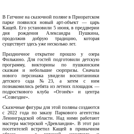
В Гатчине на сказочной поляне в Приоратском
парке появился новый арт-объект — царь
Кащей. Его установили 5 июня, в преддверии
дня рождения Александра Пушкина,
продолжив добрую традицию, которая
существует здесь уже несколько лет.
Праздничное открытие прошло у озера
Филькино. Для гостей подготовили детскую
программу, викторины по пушкинским
сказкам и небольшие сюрпризы. Сначала
нового персонажа увидели воспитанники
детского сада №23, а затем с ним
познакомились ребята из летних площадок —
подросткового клуба «Огонёк» и центра
«Созвездие».
Сказочные фигуры для этой поляны создаются
с 2022 года по заказу Паркового агентства
Ленинградской области. Над ними работают
мастера мастерской «Древландия». В этот раз
посетителей встретил Кащей в привычном