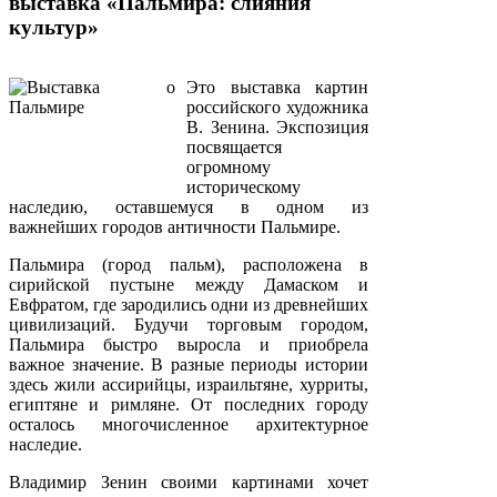
выставка «Пальмира: слияния
культур»
Это выставка картин
российского художника
В. Зенина. Экспозиция
посвящается
огромному
историческому
наследию, оставшемуся в одном из
важнейших городов античности Пальмире.
Пальмира (город пальм), расположена в
сирийской пустыне между Дамаском и
Евфратом, где зародились одни из древнейших
цивилизаций. Будучи торговым городом,
Пальмира быстро выросла и приобрела
важное значение. В разные периоды истории
здесь жили ассирийцы, израильтяне, хурриты,
египтяне и римляне. От последних городу
осталось многочисленное архитектурное
наследие.
Владимир Зенин своими картинами хочет