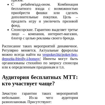
призов.
С ребайем/адд-оном. Комбинация
бесплатного входа с возможностью
приобрести фишки или сделать
дополнительные покупки. Цель –
продлить игру и увеличить призовой
фонд.
Спонсорские. Гарантию выделяет третье
лицо – компания, интернет-магазин,
блогер с целью рекламы своего бренда.
Расписание таких мероприятий динамичное.
Регулярно меняется. Актуальные фрироллы
можно всегда найти на
vespoker.biz/poker-bez-
depozita-frirolly-i-bonusy/
Ивенты могут быть
организованы стихийно по запросу спонсора
или к определенным праздникам и т.п.
Аудитория бесплатных МТТ:
кто участвует чаще?
Зачастую гарантии таких мероприятий
небольшие. Из-за чего аудитория
разноплановая. Присутствуют: