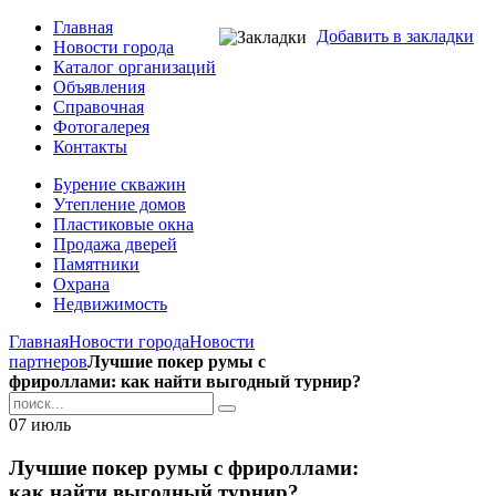
Главная
Добавить в закладки
Новости города
Каталог организаций
Объявления
Справочная
Фотогалерея
Контакты
Бурение скважин
Утепление домов
Пластиковые окна
Продажа дверей
Памятники
Охрана
Недвижимость
Главная
Новости города
Новости
партнеров
Лучшие покер румы с
фрироллами: как найти выгодный турнир?
07
июль
Лучшие покер румы с фрироллами:
как найти выгодный турнир?