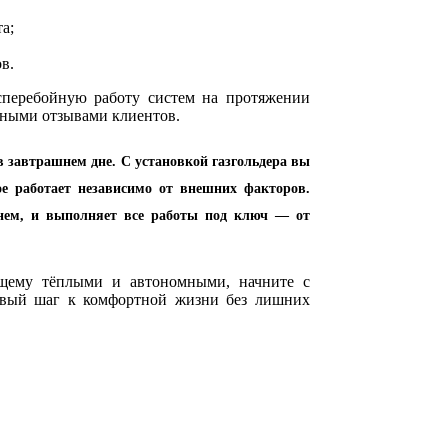
а;
в.
сперебойную работу систем на протяжении
ьными отзывами клиентов.
в завтрашнем дне. С установкой газгольдера вы
ое работает независимо от внешних факторов.
нем, и выполняет все работы под ключ — от
ящему тёплыми и автономными, начните с
ервый шаг к комфортной жизни без лишних