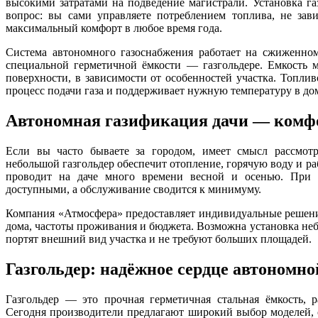
высокими затратами на подведение магистрали. Установка га
вопрос: вы сами управляете потреблением топлива, не зав
максимальный комфорт в любое время года.
Система автономного газоснабжения работает на сжиженном 
специальной герметичной ёмкости — газгольдере. Емкость 
поверхности, в зависимости от особенностей участка. Топливо
процесс подачи газа и поддерживает нужную температуру в до
Автономная газификация дачи — комфо
Если вы часто бываете за городом, имеет смысл рассмот
небольшой газгольдер обеспечит отопление, горячую воду и раб
проводит на даче много времени весной и осенью. При 
доступными, а обслуживание сводится к минимуму.
Компания «Атмосфера» предоставляет индивидуальные решени
дома, частоты проживания и бюджета. Возможна установка неб
портят внешний вид участка и не требуют больших площадей.
Газгольдер: надёжное сердце автономн
Газгольдер — это прочная герметичная стальная ёмкость, 
Сегодня производители предлагают широкий выбор моделей,