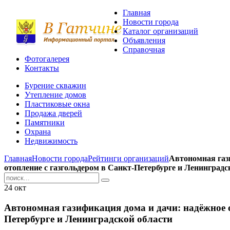
Главная
Новости города
Каталог организаций
Объявления
Справочная
Фотогалерея
Контакты
Бурение скважин
Утепление домов
Пластиковые окна
Продажа дверей
Памятники
Охрана
Недвижимость
Главная
Новости города
Рейтинги организаций
Автономная газ
отопление с газгольдером в Санкт-Петербурге и Ленинградс
24
окт
Автономная газификация дома и дачи: надёжное о
Петербурге и Ленинградской области