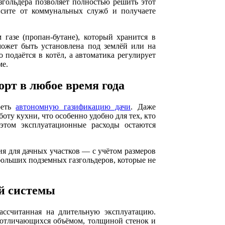
згольдера позволяет полностью решить этот
исите от коммунальных служб и получаете
газе (пропан-бутане), который хранится в
может быть установлена под землёй или на
 подаётся в котёл, а автоматика регулирует
ме.
рт в любое время года
реть
автономную газификацию дачи
. Даже
оту кухни, что особенно удобно для тех, кто
этом эксплуатационные расходы остаются
я для дачных участков — с учётом размеров
ольших подземных газгольдеров, которые не
ой системы
рассчитанная на длительную эксплуатацию.
 отличающихся объёмом, толщиной стенок и