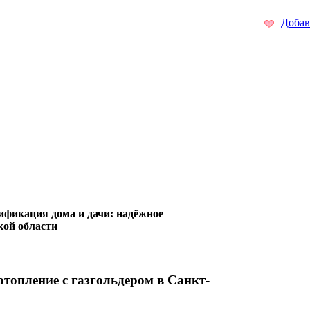
Добав
ификация дома и дачи: надёжное
кой области
топление с газгольдером в Санкт-