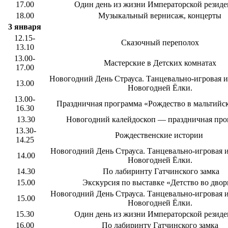
17.00
Один день из жизни Императорской резид
18.00
Музыкальный вернисаж, концерты
3 января
12.15-
Сказочный переполох
13.10
13.00-
Мастерские в Детских комнатах
17.00
Новогодний День Страуса. Танцевально-игровая и
13.00
Новогодней Ёлки.
13.00-
Праздничная программа «Рождество в мальтийс
16.30
13.30
Новогодний калейдоскоп — праздничная пр
13.30-
Рождественские истории
14.25
Новогодний День Страуса. Танцевально-игровая 
14.00
Новогодней Ёлки.
14.30
По лабиринту Гатчинского замка
15.00
Экскурсия по выставке «Детство во двор
Новогодний День Страуса. Танцевально-игровая 
15.00
Новогодней Ёлки.
15.30
Один день из жизни Императорской резид
16.00
По лабиринту Гатчинского замка