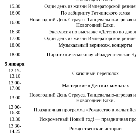
15.30
Один день из жизни Императорской резид
16.00
По лабиринту Гатчинского замка
Новогодний День Страуса. Танцевально-игровая и
16.00
Новогодней Ёлки.
16.30
Экскурсия по выставке «Детство во двор
17.00
Один день из жизни Императорской резид
18.00
Музыкальный вернисаж, концерты
18.00
Пиротехническое-шоу «Рождественское Ч
5 января
12.15-
Сказочный переполох
13.10
13.00-
Мастерские в Детских комнатах
17.00
Новогодний День Страуса. Танцевально-игровая и
13.00
Новогодней Ёлки.
13.00-
Праздничная программа «Рождество в мальтийс
16.30
13.30
Искрометный Новый год! — праздничная пр
13.30-
Рождественские истории
14.25