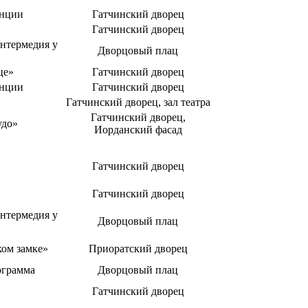
енции
Гатчинский дворец
Гатчинский дворец
нтермедия у
Дворцовый плац
це»
Гатчинский дворец
енции
Гатчинский дворец
Гатчинский дворец, зал театра
Гатчинский дворец,
удо»
Иорданский фасад
Гатчинский дворец
Гатчинский дворец
нтермедия у
Дворцовый плац
ком замке»
Приоратский дворец
ограмма
Дворцовый плац
Гатчинский дворец