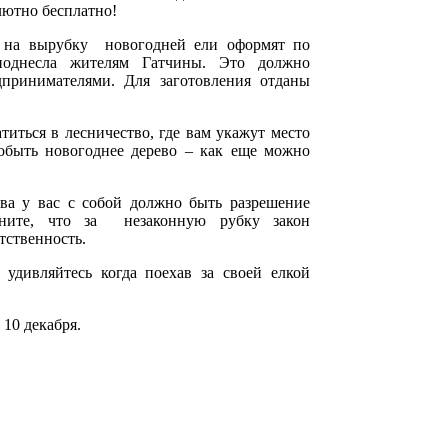
лютно бесплатно!
ы на вырубку новогодней ели оформят по
поднесла жителям Гатчины. Это должно
дпринимателями. Для заготовления отданы
иться в лесничество, где вам укажут место
обыть новогоднее дерево – как еще можно
ева у вас с собой должно быть разрешение
мните, что за незаконную рубку закон
тственность.
 удивляйтесь когда поехав за своей елкой
 10 декабря.