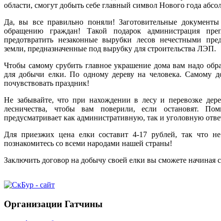
области, смогут добыть себе главный символ Нового года абсо
Да, вы все правильно поняли! Заготовительные документ
обращению граждан! Такой подарок администрация пре
предотвратить незаконные вырубки лесов нечестными пре
земли, предназначенные под вырубку для строительства ЛЭП.
Чтобы самому срубить главное украшение дома вам надо обрат
для добычи елки. По одному дереву на человека. Самому д
почувствовать праздник!
Не забывайте, что при нахождении в лесу и перевозке дер
лесничества, чтобы вам поверили, если остановят. По
предусматривает как административную, так и уголовную отве
Для приезжих цена елки составит 4-17 рублей, так что не
познакомитесь со всеми народами нашей страны!
Заключить договор на добычу своей елки вы сможете начиная с
Организации Гатчины