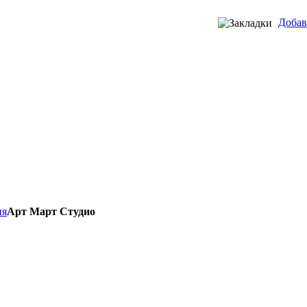
Добав
ия
Арт Март Студио