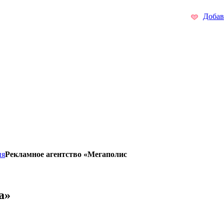
Добав
ия
Рекламное агентство «Мегаполис
а»