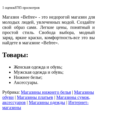
1 оценок
8785
просмотров
Магазин «Befree» - это недорогой магазин для
молодых людей, увлеченных модой. Создайте
свой образ сами. Легкие цены, понятный и
простой стиль. Свобода выбора, модный
заряд, яркие краски, комфортность-все это вы
найдете в магазине «Befree».
Товары:
Женская одежда и обувь;
Мужская одежда и обувь;
Нижнее белье;
Аксессуары.
Рубрика:
Магазины нижнего белья
|
Магазины
обуви
|
Магазины платьев
|
Магазины сумок,
аксессуаров
|
Магазины одежды
|
Интернет-
магазины