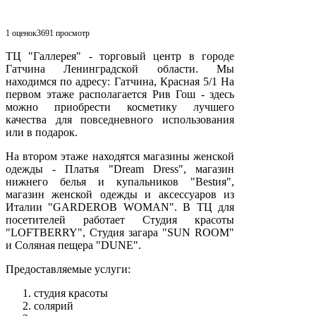
1 оценок
3691
просмотр
ТЦ "Галлерея" - торговый центр в городе
Гатчина Ленинградской области. Мы
находимся по адресу: Гатчина, Красная 5/1 На
первом этаже располагается Рив Гош - здесь
можно приобрести косметику лучшего
качества для повседневного использования
или в подарок.
На втором этаже находятся магазины женской
одежды - Платья "Dream Dress", магазин
нижнего белья и купальников "Bestия",
магазин женской одежды и аксессуаров из
Италии "GARDEROB WOMAN". В ТЦ для
посетителей работает Студия красоты
"LOFTBERRY", Студия загара "SUN ROOM"
и Соляная пещера "DUNE".
Предоставляемые услуги:
студия красоты
солярий