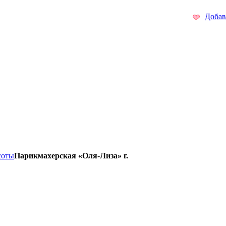
Добав
соты
Парикмахерская «Оля-Лиза» г.