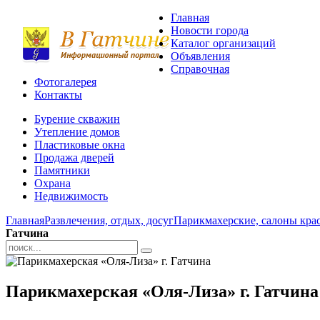
Главная
Новости города
Каталог организаций
Объявления
Справочная
Фотогалерея
Контакты
Бурение скважин
Утепление домов
Пластиковые окна
Продажа дверей
Памятники
Охрана
Недвижимость
Главная
Развлечения, отдых, досуг
Парикмахерские, салоны кра
Гатчина
Парикмахерская «Оля-Лиза» г. Гатчина