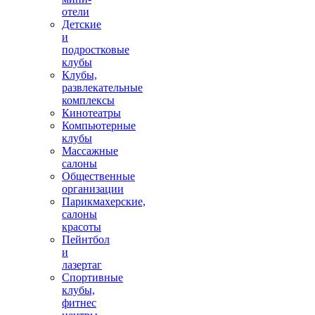
отели
Детские
и
подростковые
клубы
Клубы,
развлекательные
комплексы
Кинотеатры
Компьютерные
клубы
Массажные
салоны
Общественные
организации
Парикмахерские,
салоны
красоты
Пейнтбол
и
лазертаг
Спортивные
клубы,
фитнес