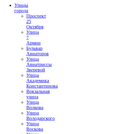
Улицы
города
Проспект
25
Октября
Улица
7
Армии
Бульвар
Авиаторов
Улица
Авиатриссы
Зверевой
Улица
Академика
Константинова
Вокзальная
улица
Улица
Волкова
Улица
Володарского
Улица
Воскова