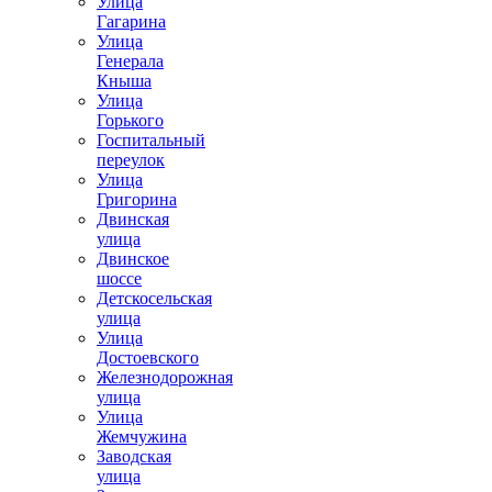
Улица
Гагарина
Улица
Генерала
Кныша
Улица
Горького
Госпитальный
переулок
Улица
Григорина
Двинская
улица
Двинское
шоссе
Детскосельская
улица
Улица
Достоевского
Железнодорожная
улица
Улица
Жемчужина
Заводская
улица