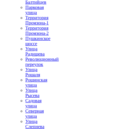
Балтийцев
Парковая
улица
Территория
Промзона-1
Территория
Промзона-2
Пушкинское
шоссе
Улица
Радищева
Революционный
переулок
Улица
Рошаля
Рощинская
улица
Улица
Рысева
Садовая
улица
Северная
улица
Улица
Слепнева