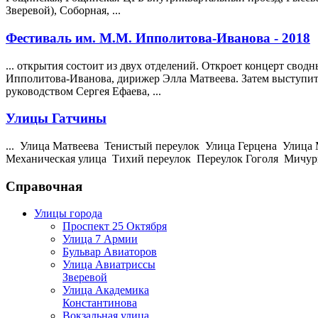
Зверевой), Соборная, ...
Фестиваль им. М.М. Ипполитова-Иванова - 2018
... открытия состоит из двух отделений. Откроет концерт св
Ипполитова-Иванова, дирижер Элла
Матвеева
. Затем выступ
руководством Сергея Ефаева, ...
Улицы Гатчины
... Улица
Матвеева
Тенистый переулок Улица Герцена Улица 
Механическая улица Тихий переулок Переулок Гоголя Мичури
Справочная
Улицы города
Проспект 25 Октября
Улица 7 Армии
Бульвар Авиаторов
Улица Авиатриссы
Зверевой
Улица Академика
Константинова
Вокзальная улица