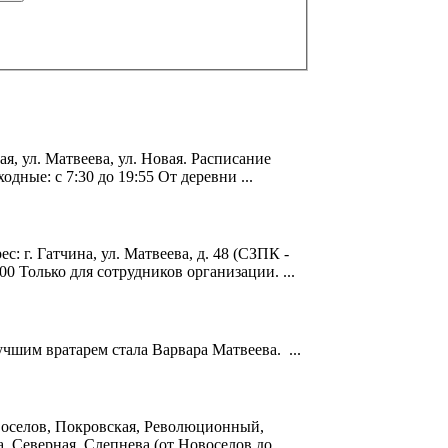
ая, ул.
Матвеева
, ул. Новая. Расписание
дные: с 7:30 до 19:55 От деревни ...
с: г. Гатчина, ул.
Матвеева
, д. 48 (СЗПК -
0 Только для сотрудников организации. ...
лучшим вратарем стала Варвара
Матвеева
. ...
воселов, Покровская, Революционный,
 Северная, Слепнева (от Новоселов до