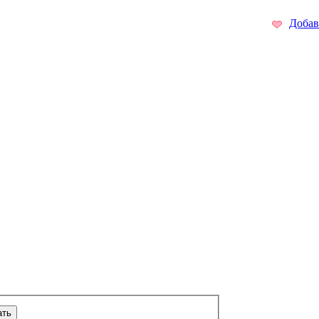
Добав
ать