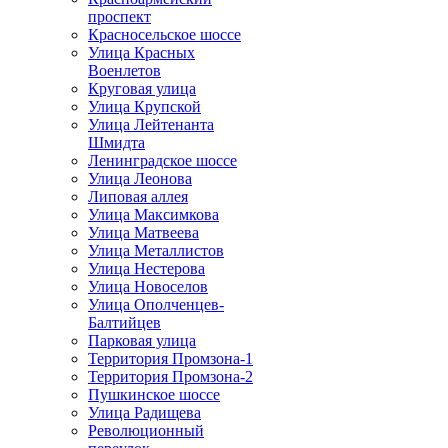
проспект
Красносельское шоссе
Улица Красных
Военлетов
Круговая улица
Улица Крупской
Улица Лейтенанта
Шмидта
Ленинградское шоссе
Улица Леонова
Липовая аллея
Улица Максимкова
Улица Матвеева
Улица Металлистов
Улица Нестерова
Улица Новоселов
Улица Ополченцев-
Балтийцев
Парковая улица
Территория Промзона-1
Территория Промзона-2
Пушкинское шоссе
Улица Радищева
Революционный