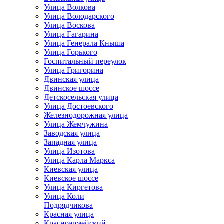
Улица Волкова
Улица Володарского
Улица Воскова
Улица Гагарина
Улица Генерала Кныша
Улица Горького
Госпитальный переулок
Улица Григорина
Двинская улица
Двинское шоссе
Детскосельская улица
Улица Достоевского
Железнодорожная улица
Улица Жемчужина
Заводская улица
Западная улица
Улица Изотова
Улица Карла Маркса
Киевская улица
Киевское шоссе
Улица Киргетова
Улица Коли
Подрядчикова
Красная улица
Красноармейский