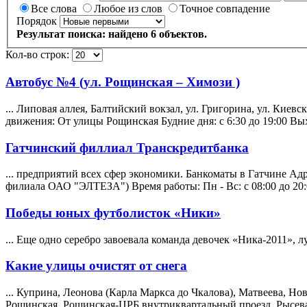
Все слова
Любое из слов
Точное совпадение
Порядок
Результат поиска: найдено 6 объектов.
Кол-во строк:
Автобус №4 (ул. Рощинская – Химози )
... Липовая аллея, Балтийский вокзал, ул. Григорина, ул. Киевск
движения: От улицы Рощинская Будние дня: с 6:30 до 19:00 Выхо
Гатчинский филлиал Транскредитбанка
... предприятий всех сфер экономики. Банкоматы в Гатчине Адре
филиала ОАО "ЭЛТЕЗА") Время работы: Пн - Вс: c 08:00 до 20:0
Победы юных футболисток «Ники»
... Еще одно серебро завоевала команда девочек «Ника-2011», 
Какие улицы очистят от снега
... Куприна, Леонова (Карла Маркса до Чкалова),
Матвеева
, Но
Рощинская, Рощинская-ЦРБ внутриквартальный проезд, Рысева,