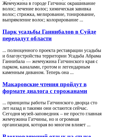
Жемчужина
в городе Гатчина: окрашивание
волос; лечение волос; химическая завивка
волос; стрижка, мелирование, тонирование,
выпрямление волос; колорирование ...
Парк усадьбы Ганнибалов в Суйде
передадут области
... полноценного проекта реставрации усадьбы
и благоустройства территории Усадьба Абрама
Ганнибала — жемчужина Гатчинского края с
парком, каналами, гротом и легендарным
каменным диваном. Теперь она ...
Макаровские чтения пройдут в
формате диалога с горожанами
... принципы работы Гатчинского дворца сто
лет назад и такими они остаются сейчас.
Сегодня музей-заповедник – не просто главная
жемчужина Гатчины, но и огромная
организация, которая во многом влияет ...
Вдохновляющий отдых на стыке