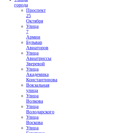
города
Проспект
25
Октября
Улица
7
Армии
Бульвар
Авиаторов
Улица
Авиатриссы
Зверевой
Улица
Академика
Константинова
Вокзальная
улица
Улица
Волкова
Улица
Володарского
Улица
Воскова
Улица