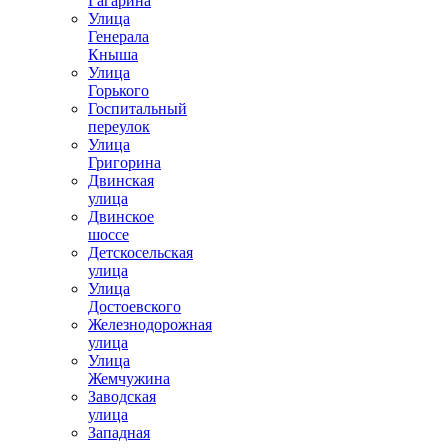
Гагарина
Улица
Генерала
Кныша
Улица
Горького
Госпитальный
переулок
Улица
Григорина
Двинская
улица
Двинское
шоссе
Детскосельская
улица
Улица
Достоевского
Железнодорожная
улица
Улица
Жемчужина
Заводская
улица
Западная