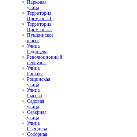
Парковая
улица
Территория
Промзона-1
Территория
Промзона-2
Пушкинское
шоссе
Улица
Радищева
Революционный
переулок
Улица
Рошаля
Рощинская
улица
Улица
Рысева
Садовая
улица
Северная
улица
Улица
Слепнева
Соборная