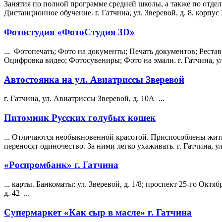
Занятия по полной программе средней школы, а также по отд
Дистанционное обучение. г. Гатчина, ул.
Зверевой
, д. 8, корпус 
Фотостудия «ФотоСтудия 3D»
... Фотопечать; Фото на документы; Печать документов; Рестав
Оцифровка видео; Фотосувениры; Фото на эмали. г. Гатчина, 
Автостоянка на ул. Авиатриссы Зверевой
г. Гатчина, ул. Авиатриссы
Зверевой
, д. 10А ...
Питомник Русских голубых кошек
... Отличаются необыкновенной красотой. Приспособлены жить
переносят одиночество. За ними легко ухаживать. г. Гатчина, 
«Роспромбанк» г. Гатчина
... карты. Банкоматы: ул.
Зверевой
, д. 1/8; проспект 25-го Октяб
д. 42 ...
Супермаркет «Как сыр в масле» г. Гатчина