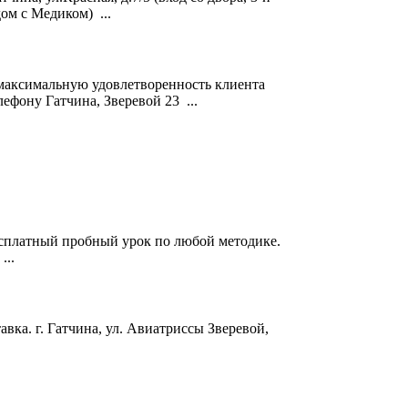
дом с Медиком) ...
ь максимальную удовлетворенность клиента
лефону Гатчина,
Зверевой
23 ...
бесплатный пробный урок по любой методике.
...
тавка. г. Гатчина, ул. Авиатриссы
Зверевой
,