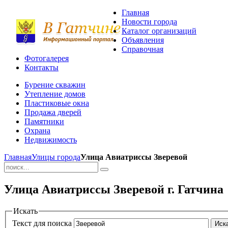
Главная
Новости города
Каталог организаций
Объявления
Справочная
Фотогалерея
Контакты
Бурение скважин
Утепление домов
Пластиковые окна
Продажа дверей
Памятники
Охрана
Недвижимость
Главная
Улицы города
Улица Авиатриссы Зверевой
Улица Авиатриссы Зверевой г. Гатчина
Искать
Текст для поиска
Иск