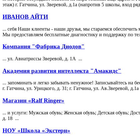
этаж) г. Гатчина, ул.
Зверевой
, д.1а (напротив 5 школы, вход ря
ИВАНОВ АЙТИ
... себя Наши клиенты - наши друзья, мы стараемся обеспечит
Мы предоставляем бесплатные диагностику и поддержку по те
Компания "Фабрика Диодов"
... ул. Авиатриссы
Зверевой
, д. 1А ...
Академия развития интеллекта "Амакидс"
... запоминать и легко забывать ненужное! Записывайтесь на 
г. Гатчина, ул. Урицкого, д. 31; г. Гатчина, ул. Ав.
Зверевой
, д.1а 
Магазин «Ralf Ringer»
... и услуги: Мужская обувь; Женская обувь; Детская обувь; Дос
д. 18 ...
НОУ «Школа «Экстерн»