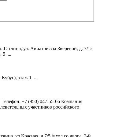
 г. Гатчина, ул. Авиатриссы
Зверевой
, д. 7/12
 5 ...
 Кубус), этаж 1 ...
 1 Телефон: +7 (950) 047-55-66 Компания
влекательных участников российского
чина, ул.Красная, д.7/5 (вход со двора, 3-й