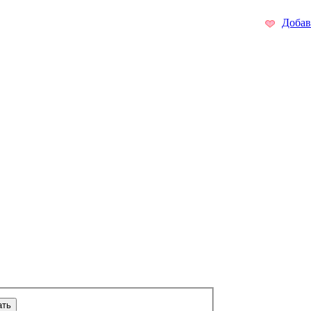
Добав
ать