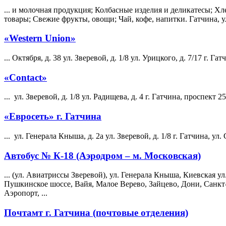
... и молочная продукция; Колбасные изделия и деликатесы; Хл
товары; Свежие фрукты, овощи; Чай, кофе, напитки. Гатчина, 
«Western Union»
... Октября, д. 38 ул.
Зверевой
, д. 1/8 ул. Урицкого, д. 7/17 г. Га
«Contact»
... ул.
Зверевой
, д. 1/8 ул. Радищева, д. 4 г. Гатчина, проспект 25
«Евросеть» г. Гатчина
... ул. Генерала Кныша, д. 2а ул.
Зверевой
, д. 1/8 г. Гатчина, ул.
Автобус № К-18 (Аэродром – м. Московская)
... (ул. Авиатриссы
Зверевой
), ул. Генерала Кныша, Киевская ул.
Пушкинское шоссе, Вайя, Малое Верево, Зайцево, Дони, Санкт
Аэропорт, ...
Почтамт г. Гатчина (почтовые отделения)