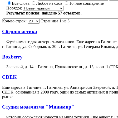
Все слова
Любое из слов
Точное совпадение
Порядок
Результат поиска: найдено 57 объектов.
Кол-во строк:
Страница 1 из 3
Сберлогистика
... Фулфилмент для интернет-магазинов. Еще адреса в Гатчине:
г. Гатчина, ул. Соборная, д. 30 г. Гатчина, ул. Генерала Кныша, д.
Boxberry
...
Зверевой
, д. 14 г. Гатчина, Пушкинское ш., д. 13, корп. 1 (ТРК
CDEK
Еще адреса в Гатчине: г. Гатчина, ул. Авиатриссы
Зверевой
, д.
СДЭК, основанная в 2000 году, один из самых активных и при
рынка ...
Студия моделизма "Минимир"
... истории обсуждают новости из мира техники Еще адрес: г. Гат