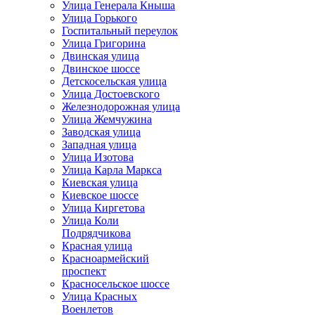
Улица Генерала Кныша
Улица Горького
Госпитальный переулок
Улица Григорина
Двинская улица
Двинское шоссе
Детскосельская улица
Улица Достоевского
Железнодорожная улица
Улица Жемчужина
Заводская улица
Западная улица
Улица Изотова
Улица Карла Маркса
Киевская улица
Киевское шоссе
Улица Киргетова
Улица Коли
Подрядчикова
Красная улица
Красноармейский
проспект
Красносельское шоссе
Улица Красных
Военлетов