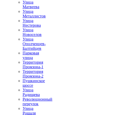
Улица
Матвеева
Улица
Металлистов
Улица
Нестерова
Улица
Новоселов
Улица
Ополченцев-
Балтийцев
Парковая
улица
Территория
Промзона-1
Территория
Промзона-2
Пушкинское
шоссе
Улица
Радищева
Революционный
переулок
Улица
Рошаля