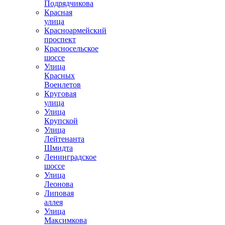
Подрядчикова
Красная
улица
Красноармейский
проспект
Красносельское
шоссе
Улица
Красных
Военлетов
Круговая
улица
Улица
Крупской
Улица
Лейтенанта
Шмидта
Ленинградское
шоссе
Улица
Леонова
Липовая
аллея
Улица
Максимкова