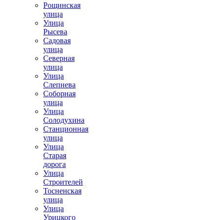
Рощинская
улица
Улица
Рысева
Садовая
улица
Северная
улица
Улица
Слепнева
Соборная
улица
Улица
Солодухина
Станционная
улица
Улица
Старая
дорога
Улица
Строителей
Тосненская
улица
Улица
Урицкого