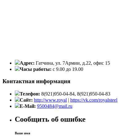
Адрес:
Гатчина, ул. 7Армии, д.22, офис 15
Часы работы:
с 9.00 до 19.00
Контактная информация
Телефон:
8(921)950-04-84, 8(921)950-04-83
Сайт:
http://www.royal
|
https://vk.com/royalsteel
E-Mail:
9500484@mail.ru
Сообщить об ошибке
Ваше имя