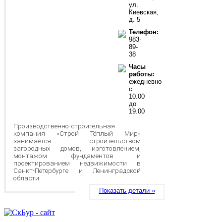
ул.
Киевская,
д. 5
Телефон:
983-
89-
38
Часы
работы:
ежедневно
с
10.00
до
19.00
Производственно-строительная
компания «Строй Тёплый Мир»
занимается строительством
загородных домов, изготовлением,
монтажом фундаментов и
проектированием недвижимости в
Санкт-Петербурге и Ленинградской
области.
Показать детали »