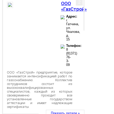
2
ООО
«ГазСтрой»
Адрес:
г.
Гатчина,
ул.
Чкалова,
д.
15
Телефон:
8
(81371)
76-
3-
09
ООО «ГазСтрой» предприятие, которое
занимается интенсификацией работ по
газоснабжению. Коллектив
сотрудников состоит из
высококвалифицированных
специалистов, каждый из которых
своевременно проходит все
установленные государством
аттестации и имеет надлежащие
сертификаты.
Показать детали »