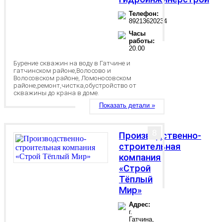
Телефон:
89213620234
Часы
работы:
20.00
Бурение скважин на воду в Гатчине и
гатчинском районе,Волосово и
Волосовском районе, Ломоносовском
районе,ремонт,чистка,обустройство от
скважины до крана в доме.
Показать детали »
8
Производственно-
строительная
компания
«Строй
Тёплый
Мир»
Адрес:
г.
Гатчина,