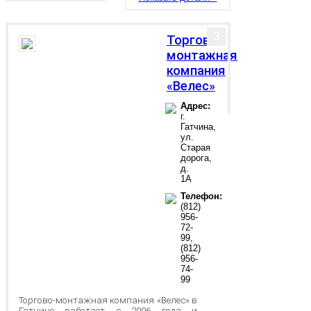
3
Торгово-
монтажная
компания
«Велес»
Адрес:
г.
Гатчина,
ул.
Старая
дорога,
д.
1А
Телефон:
(812)
956-
72-
99,
(812)
956-
74-
99
Торгово-монтажная компания «Велес» в
Гатчине работает с 2006 года и