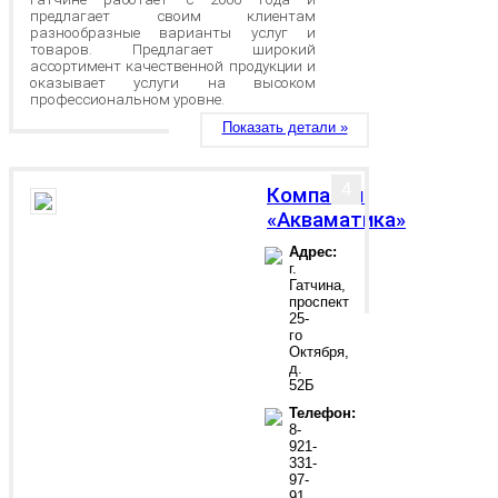
предлагает своим клиентам
разнообразные варианты услуг и
товаров. Предлагает широкий
ассортимент качественной продукции и
оказывает услуги на высоком
профессиональном уровне.
Показать детали »
4
Компания
«Акваматика»
Адрес:
г.
Гатчина,
проспект
25-
го
Октября,
д.
52Б
Телефон:
8-
921-
331-
97-
91,