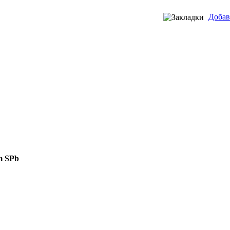
Добав
m SPb