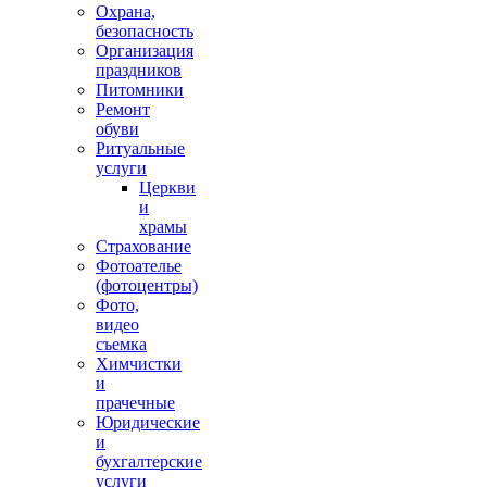
Охрана,
безопасность
Организация
праздников
Питомники
Ремонт
обуви
Ритуальные
услуги
Церкви
и
храмы
Страхование
Фотоателье
(фотоцентры)
Фото,
видео
съемка
Химчистки
и
прачечные
Юридические
и
бухгалтерские
услуги