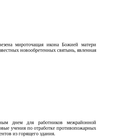
везена мироточащая икона Божией матери
известных новообретенных святынь, явленная
чным днем для работников межрайонной
овые учения по отработке противопожарных
ентов из горящего здания.