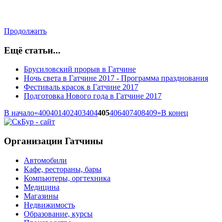
Продолжить
Ещё статьи...
Брусиловский прорыв в Гатчине
Ночь света в Гатчине 2017 - Программа празднования
Фестиваль красок в Гатчине 2017
Подготовка Нового года в Гатчине 2017
В начало
«
400
401
402
403
404
405
406
407
408
409
»
В конец
Организации Гатчины
Автомобили
Кафе, рестораны, бары
Компьютеры, оргтехника
Медицина
Магазины
Недвижимость
Образование, курсы