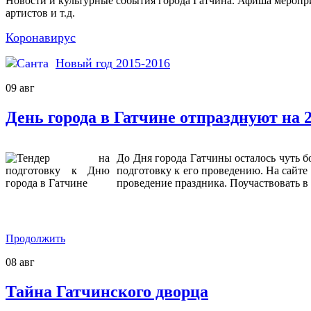
Новости и культурные события города Гатчина. Афиша меропр
артистов и т.д.
Коронавирус
Новый год 2015-2016
09
авг
День города в Гатчине отпразднуют на 
До Дня города Гатчины осталось чуть б
подготовку к его проведению. На сайте
проведение праздника. Поучаствовать в
Продолжить
08
авг
Тайна Гатчинского дворца