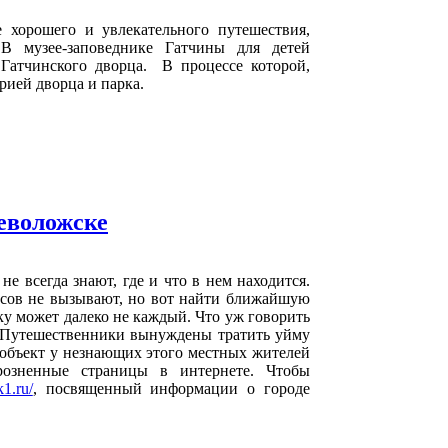
 хорошего и увлекательного путешествия,
В музее-заповеднике Гатчины для детей
 Гатчинского дворца. В процессе которой,
рией дворца и парка.
еволожске
 всегда знают, где и что в нем находится.
осов не вызывают, но вот найти ближайшую
у может далеко не каждый. Что уж говорить
м? Путешественники вынуждены тратить уйму
объект у незнающих этого местных жителей
розненные страницы в интернете. Чтобы
k1.ru/
, посвященный информации о городе