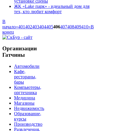
установке сцены
ЖК «Lake парк» - идеальный дом для
тех, кто любит комфорт
В
начало
«
401
402
403
404
405
406
407
408
409
410
»
В
конец
Организации
Гатчины
Автомобили
Кафе,
рестораны,
бары
Компьютеры,
оргтехника
Медицина
Магазины
Недвижимость
Образование,
курсы
Производство
Развлечения,