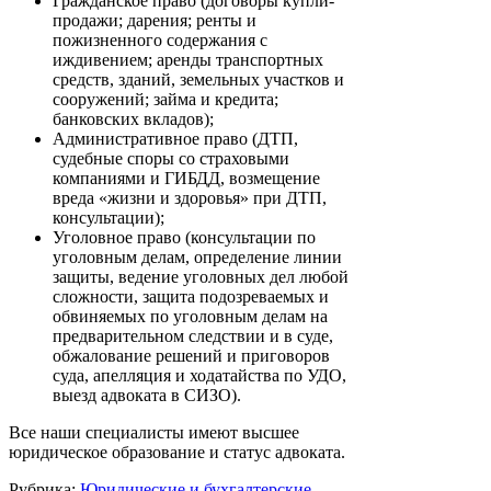
Гражданское право (договоры купли-
продажи; дарения; ренты и
пожизненного содержания с
иждивением; аренды транспортных
средств, зданий, земельных участков и
сооружений; займа и кредита;
банковских вкладов);
Административное право (ДТП,
судебные споры со страховыми
компаниями и ГИБДД, возмещение
вреда «жизни и здоровья» при ДТП,
консультации);
Уголовное право (консультации по
уголовным делам, определение линии
защиты, ведение уголовных дел любой
сложности, защита подозреваемых и
обвиняемых по уголовным делам на
предварительном следствии и в суде,
обжалование решений и приговоров
суда, апелляция и ходатайства по УДО,
выезд адвоката в СИЗО).
Все наши специалисты имеют высшее
юридическое образование и статус адвоката.
Рубрика:
Юридические и бухгалтерские