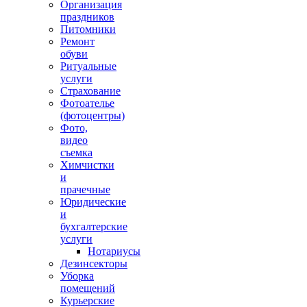
Организация
праздников
Питомники
Ремонт
обуви
Ритуальные
услуги
Страхование
Фотоателье
(фотоцентры)
Фото,
видео
съемка
Химчистки
и
прачечные
Юридические
и
бухгалтерские
услуги
Нотариусы
Дезинсекторы
Уборка
помещений
Курьерские