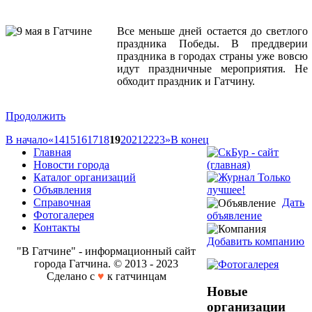
Все меньше дней остается до светлого
праздника Победы. В преддверии
праздника в городах страны уже вовсю
идут праздничные мероприятия. Не
обходит праздник и Гатчину.
Продолжить
В начало
«
14
15
16
17
18
19
20
21
22
23
»
В конец
Главная
Новости города
Каталог организаций
Объявления
Справочная
Дать
Фотогалерея
объявление
Контакты
Добавить компанию
"В Гатчине" - информационный сайт
города Гатчина. © 2013 - 2023
Сделано с
♥
к гатчинцам
Новые
организации