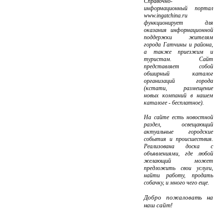
Справочно-
информационный портал
www.ingatchina.ru
функционирует для
оказания информационной
поддержки жителям
города Гатчины и района,
а также приезжим и
туристам. Сайт
представляет собой
обширный каталог
организаций города
(кстати, размещение
новых компаний в нашем
каталоге - бесплатное).
На сайте есть новостной
раздел, освещающий
актуальные городские
события и происшествия.
Реализована доска с
объявлениями, где любой
желающий может
предложить свои услуги,
найти работу, продать
собачку, и много чего еще.
Добро пожаловать на
наш сайт!