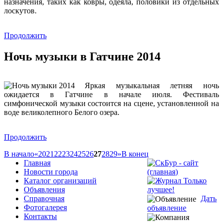
назначения, таких как ковры, одеяла, половики из отдельных
лоскутов.
Продолжить
Ночь музыки в Гатчине 2014
Яркая музыкальная летняя ночь
ожидается в Гатчине в начале июля. Фестиваль
симфонической музыки состоится на сцене, установленной на
воде великолепного Белого озера.
Продолжить
В начало
«
20
21
22
23
24
25
26
27
28
29
»
В конец
Главная
Новости города
Каталог организаций
Объявления
Справочная
Дать
Фотогалерея
объявление
Контакты