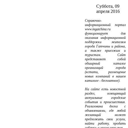
Суббота, 09
апреля 2016
Справочно-
информационный портал
www.ingatchina.ru
функционирует для
оказания информационной
поддержки жителям
города Гатчины и района,
а также приезжим и
туристам. Сайт
представляет собой
обширный каталог
организаций города
(кстати, размещение
новых компаний в нашем
каталоге - бесплатное).
На сайте есть новостной
раздел, освещающий
актуальные городские
события и происшествия.
Реализована доска с
объявлениями, где любой
желающий может
предложить свои услуги,
найти работу, продать
собачку, и много чего еще.