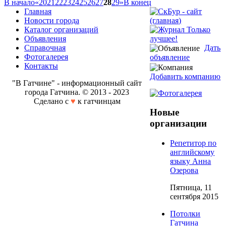
В начало
«
20
21
22
23
24
25
26
27
28
29
»
В конец
Главная
Новости города
Каталог организаций
Объявления
Справочная
Дать
Фотогалерея
объявление
Контакты
Добавить компанию
"В Гатчине" - информационный сайт
города Гатчина. © 2013 - 2023
Сделано с
♥
к гатчинцам
Новые
организации
Репетитор по
английскому
языку Анна
Озерова
Пятница, 11
сентября 2015
Потолки
Гатчина