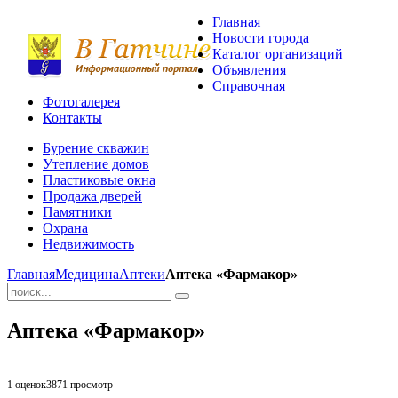
Главная
Новости города
Каталог организаций
Объявления
Справочная
Фотогалерея
Контакты
Бурение скважин
Утепление домов
Пластиковые окна
Продажа дверей
Памятники
Охрана
Недвижимость
Главная
Медицина
Аптеки
Аптека «Фармакор»
Аптека «Фармакор»
1 оценок
3871
просмотр