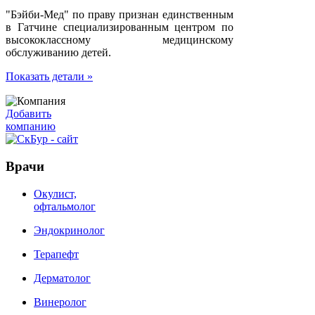
"Бэйби-Мед" по праву признан единственным
в Гатчине специализированным центром по
высококлассному медицинскому
обслуживанию детей.
Показать детали »
Добавить
компанию
Врачи
Окулист,
офтальмолог
Эндокринолог
Терапефт
Дерматолог
Винеролог