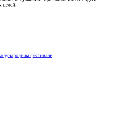
х целей.
еждународном фестивале