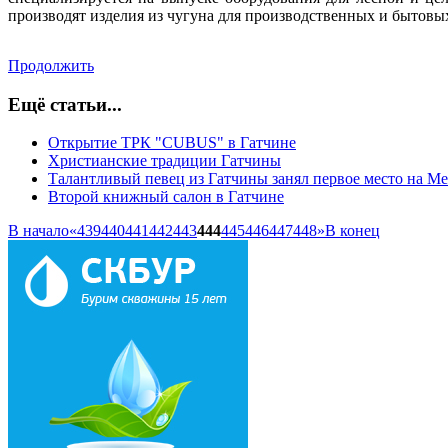
производят изделия из чугуна для производственных и бытовы
Продолжить
Ещё статьи...
Открытие ТРК "CUBUS" в Гатчине
Христианские традиции Гатчины
Талантливый певец из Гатчины занял первое место на М
Второй книжный салон в Гатчине
В начало
«
439
440
441
442
443
444
445
446
447
448
»
В конец