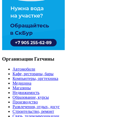
Организации Гатчины
Автомобили
Кафе, рестораны, бары
Компьютеры, оргтехника
Медицина
Магазины
Недвижимость
Образование, курсы
Производство
Развлечения, отдых, досуг
Строительство, ремонт
Связь, телекоммуникации,