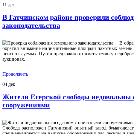
11
дек
В Гатчинском районе проверили соблюд
законодательства
В обра
обратил внимание на значительные площади пахотных земель
неиспользуемых. Путин предложил отнимать земли у недобросо
аукционах.
Продолжить
04
дек
Жители Егерской слободы недовольны 
сооружениями
Слобода расположен Гатчинский опытный завод бумагоделат
специализируется на выпуске оборудования для лесной и ц