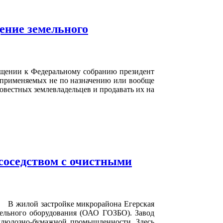
ение земельного
щении к Федеральному собранию президент
 применяемых не по назначению или вообще
вестных землевладельцев и продавать их на
соседством с очистными
В жилой застройке микрорайона Егерская
ельного оборудования (ОАО ГОЗБО). Завод
еллюлозно-бумажной промышленности. Здесь